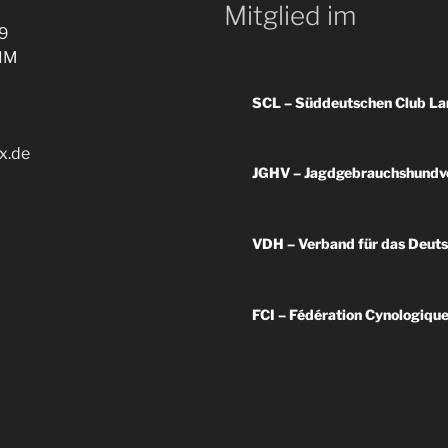
Mitglied im
9
IM
SCL – Süddeutschen Club La
x.de
JGHV – Jagdgebrauchshundv
VDH – Verband für das Deut
FCI – Fédération Cynologique