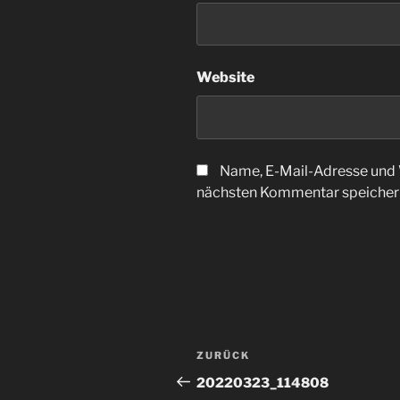
Website
Name, E-Mail-Adresse und 
nächsten Kommentar speicher
Beitragsnavigation
Vorheriger
ZURÜCK
Beitrag
20220323_114808