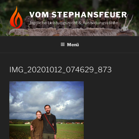
Zum
Inhalt
VOM STEPHANSFEUER
springen
Jagdliche Leistungszucht & Ausbildungsstätte
Menü
IMG_20201012_074629_873