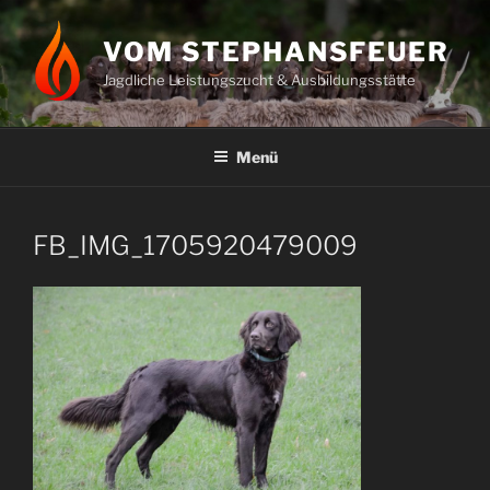
Zum
Inhalt
VOM STEPHANSFEUER
springen
Jagdliche Leistungszucht & Ausbildungsstätte
Menü
FB_IMG_1705920479009