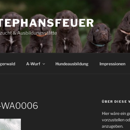
TEPHANSFEUER
szucht & Ausbildungsstätte
igerwald
A-Wurf
Hundeausbildung
Impressionen
ÜBER DIESE 
-WA0006
Hier wäre ein g
vorzustellen o
anzugeben.