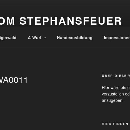
OM STEPHANSFEUER
liche Leistungszucht & Ausbildungsstätte
igerwald
A-Wurf
Hundeausbildung
Impressione
WA0011
ÜBER DIESE 
Hier wäre ein g
vorzustellen od
anzugeben.
HIER FINDEN 