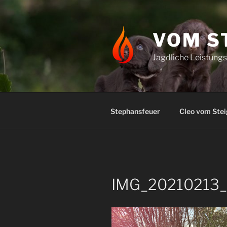
Zum
Inhalt
springen
VOM S
Jagdliche Leistung
Stephansfeuer
Cleo vom Ste
IMG_20210213